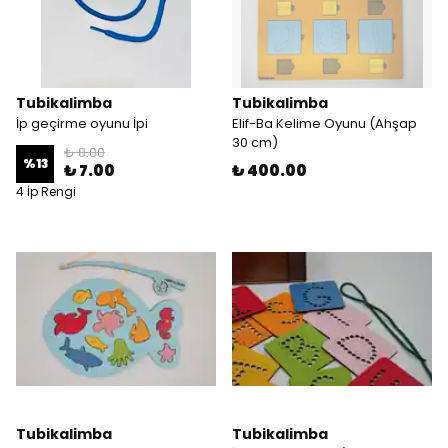
Tubikalimba
Tubikalimba
İp geçirme oyunu İpi
Elif-Ba Kelime Oyunu (Ahşap
30 cm)
₺ 8.00
%
13
₺ 7.00
₺ 400.00
4 İp Rengi
Tubikalimba
Tubikalimba