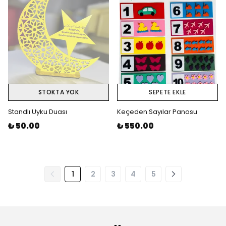
STOKTA YOK
SEPETE EKLE
Standlı Uyku Duası
Keçeden Sayılar Panosu
₺ 50.00
₺ 550.00
1
2
3
4
5