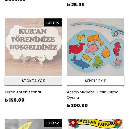
₺ 25.00
Tükendi
STOKTA YOK
SEPETE EKLE
Kuran Töreni Standı
Ahşap Mıknatıslı Balık Tutma
Oyunu
₺ 150.00
₺ 300.00
Tükendi