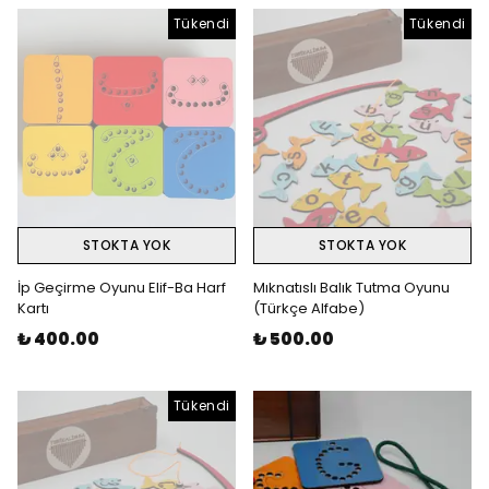
Tükendi
Tükendi
STOKTA YOK
STOKTA YOK
İp Geçirme Oyunu Elif-Ba Harf
Mıknatıslı Balık Tutma Oyunu
Kartı
(Türkçe Alfabe)
₺ 400.00
₺ 500.00
Tükendi