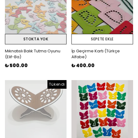
STOKTA YOK
SEPETE EKLE
Mıknatıslı Balık Tutma Oyunu
İp Geçirme Kartı (Türkçe
(Elif-Ba)
Alfabe)
₺ 500.00
₺ 400.00
Tükendi